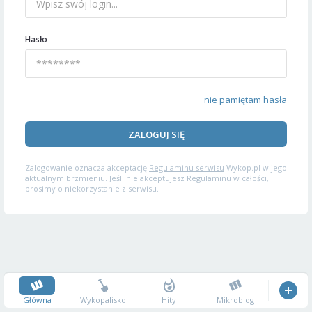
Hasło
nie pamiętam hasła
ZALOGUJ SIĘ
Zalogowanie oznacza akceptację
Regulaminu serwisu
Wykop.pl w jego
aktualnym brzmieniu. Jeśli nie akceptujesz Regulaminu w całości,
prosimy o niekorzystanie z serwisu.
Główna
Wykopalisko
Hity
Mikroblog