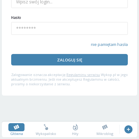
Hasło
nie pamiętam hasła
ZALOGUJ SIĘ
Zalogowanie oznacza akceptację
Regulaminu serwisu
Wykop.pl w jego
aktualnym brzmieniu. Jeśli nie akceptujesz Regulaminu w całości,
prosimy o niekorzystanie z serwisu.
Główna
Wykopalisko
Hity
Mikroblog