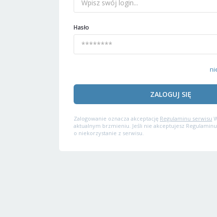
Hasło
ni
ZALOGUJ SIĘ
Zalogowanie oznacza akceptację
Regulaminu serwisu
W
aktualnym brzmieniu. Jeśli nie akceptujesz Regulaminu
o niekorzystanie z serwisu.