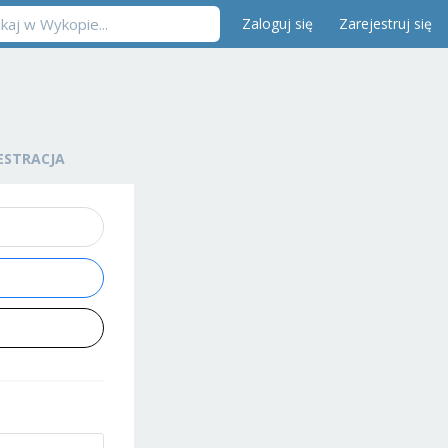
Zaloguj się
Zarejestruj się
ESTRACJA