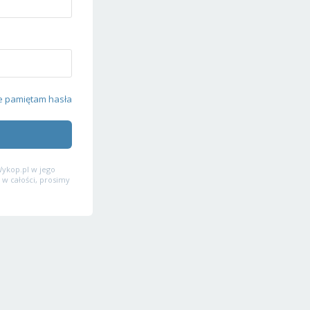
e pamiętam hasła
ykop.pl w jego
 w całości, prosimy