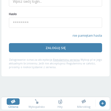
Hasło
nie pamiętam hasła
ZALOGUJ SIĘ
Zalogowanie oznacza akceptację
Regulaminu serwisu
Wykop.pl w jego
aktualnym brzmieniu. Jeśli nie akceptujesz Regulaminu w całości,
prosimy o niekorzystanie z serwisu.
Główna
Wykopalisko
Hity
Mikroblog