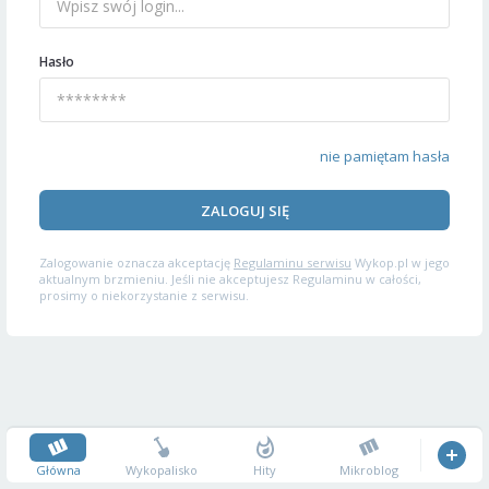
Hasło
nie pamiętam hasła
ZALOGUJ SIĘ
Zalogowanie oznacza akceptację
Regulaminu serwisu
Wykop.pl w jego
aktualnym brzmieniu. Jeśli nie akceptujesz Regulaminu w całości,
prosimy o niekorzystanie z serwisu.
Główna
Wykopalisko
Hity
Mikroblog