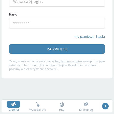
Hasło
nie pamiętam hasła
ZALOGUJ SIĘ
Zalogowanie oznacza akceptację
Regulaminu serwisu
Wykop.pl w jego
aktualnym brzmieniu. Jeśli nie akceptujesz Regulaminu w całości,
prosimy o niekorzystanie z serwisu.
Główna
Wykopalisko
Hity
Mikroblog