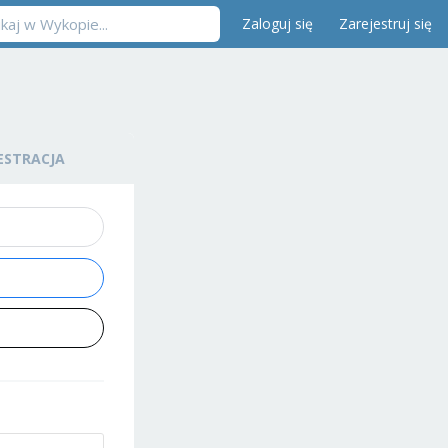
Zaloguj się
Zarejestruj się
ESTRACJA