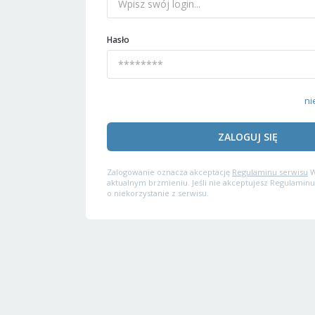
Hasło
ni
ZALOGUJ SIĘ
Zalogowanie oznacza akceptację
Regulaminu serwisu
W
aktualnym brzmieniu. Jeśli nie akceptujesz Regulaminu
o niekorzystanie z serwisu.