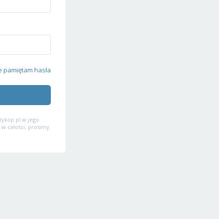
e pamiętam hasła
ykop.pl w jego
 w całości, prosimy