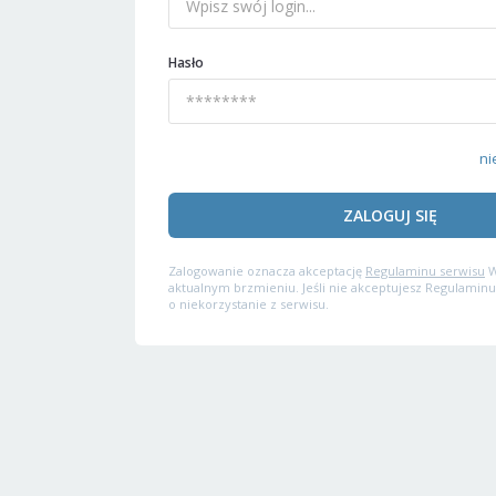
Hasło
ni
ZALOGUJ SIĘ
Zalogowanie oznacza akceptację
Regulaminu serwisu
W
aktualnym brzmieniu. Jeśli nie akceptujesz Regulaminu
o niekorzystanie z serwisu.