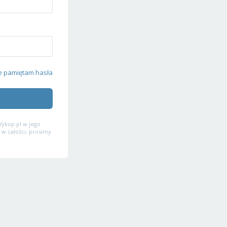
e pamiętam hasła
ykop.pl w jego
 w całości, prosimy