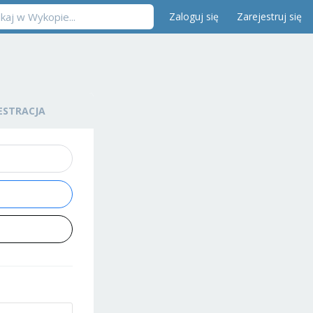
Zaloguj się
Zarejestruj się
ESTRACJA