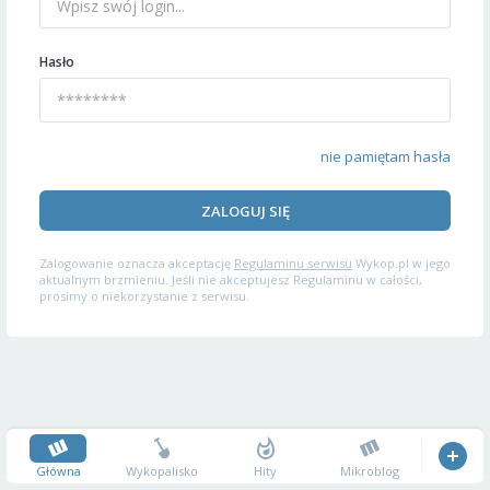
Hasło
nie pamiętam hasła
ZALOGUJ SIĘ
Zalogowanie oznacza akceptację
Regulaminu serwisu
Wykop.pl w jego
aktualnym brzmieniu. Jeśli nie akceptujesz Regulaminu w całości,
prosimy o niekorzystanie z serwisu.
Główna
Wykopalisko
Hity
Mikroblog