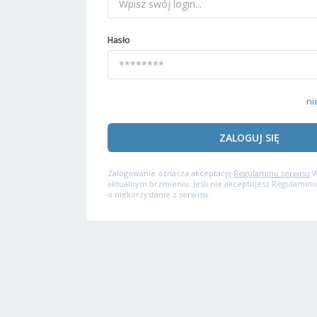
Hasło
ni
ZALOGUJ SIĘ
Zalogowanie oznacza akceptację
Regulaminu serwisu
W
aktualnym brzmieniu. Jeśli nie akceptujesz Regulaminu
o niekorzystanie z serwisu.