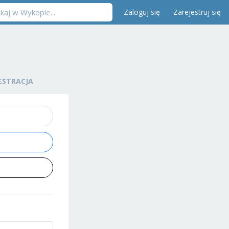
Zaloguj się
Zarejestruj się
ESTRACJA