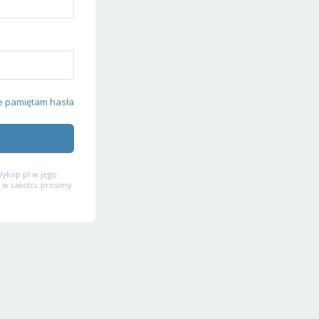
e pamiętam hasła
ykop.pl w jego
 w całości, prosimy