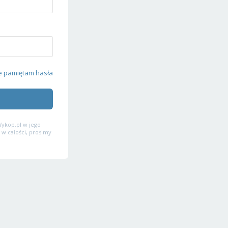
e pamiętam hasła
ykop.pl w jego
 w całości, prosimy