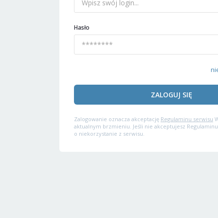
Hasło
ni
ZALOGUJ SIĘ
Zalogowanie oznacza akceptację
Regulaminu serwisu
W
aktualnym brzmieniu. Jeśli nie akceptujesz Regulaminu
o niekorzystanie z serwisu.