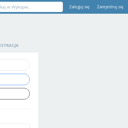
Zaloguj się
Zarejestruj się
ESTRACJA