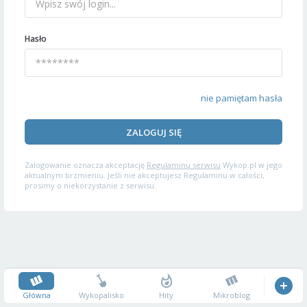
Hasło
nie pamiętam hasła
ZALOGUJ SIĘ
Zalogowanie oznacza akceptację
Regulaminu serwisu
Wykop.pl w jego
aktualnym brzmieniu. Jeśli nie akceptujesz Regulaminu w całości,
prosimy o niekorzystanie z serwisu.
Główna
Wykopalisko
Hity
Mikroblog