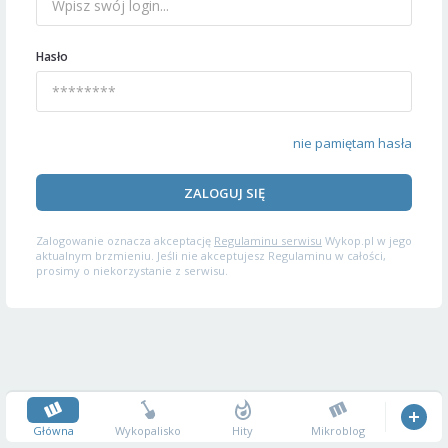
Hasło
nie pamiętam hasła
ZALOGUJ SIĘ
Zalogowanie oznacza akceptację
Regulaminu serwisu
Wykop.pl w jego
aktualnym brzmieniu. Jeśli nie akceptujesz Regulaminu w całości,
prosimy o niekorzystanie z serwisu.
Główna
Wykopalisko
Hity
Mikroblog