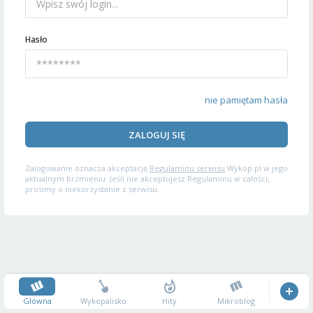
Hasło
nie pamiętam hasła
ZALOGUJ SIĘ
Zalogowanie oznacza akceptację
Regulaminu serwisu
Wykop.pl w jego
aktualnym brzmieniu. Jeśli nie akceptujesz Regulaminu w całości,
prosimy o niekorzystanie z serwisu.
Główna
Wykopalisko
Hity
Mikroblog