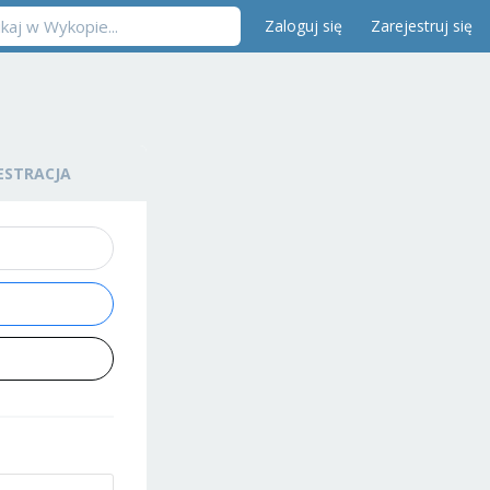
Zaloguj się
Zarejestruj się
ESTRACJA