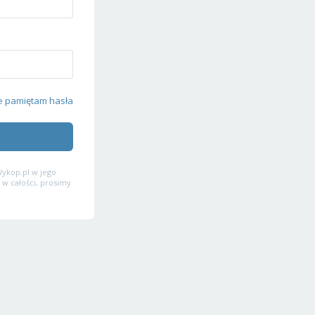
e pamiętam hasła
ykop.pl w jego
 w całości, prosimy