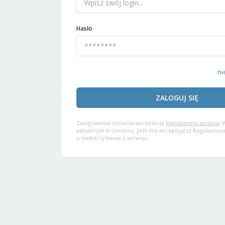
Hasło
ni
ZALOGUJ SIĘ
Zalogowanie oznacza akceptację
Regulaminu serwisu
W
aktualnym brzmieniu. Jeśli nie akceptujesz Regulaminu
o niekorzystanie z serwisu.