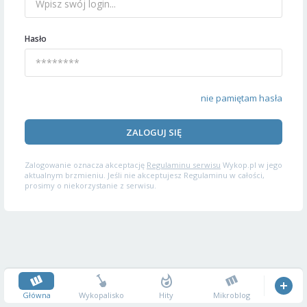
Hasło
nie pamiętam hasła
ZALOGUJ SIĘ
Zalogowanie oznacza akceptację
Regulaminu serwisu
Wykop.pl w jego
aktualnym brzmieniu. Jeśli nie akceptujesz Regulaminu w całości,
prosimy o niekorzystanie z serwisu.
Główna
Wykopalisko
Hity
Mikroblog