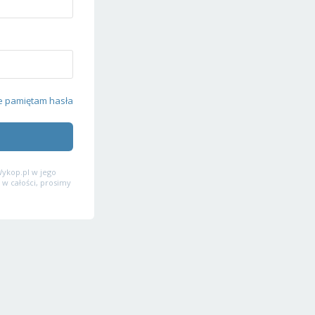
e pamiętam hasła
ykop.pl w jego
 w całości, prosimy