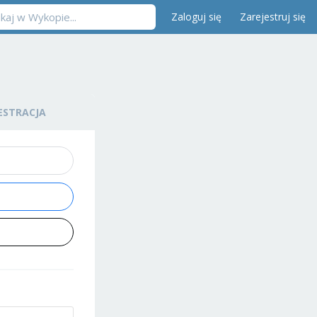
Zaloguj się
Zarejestruj się
ESTRACJA