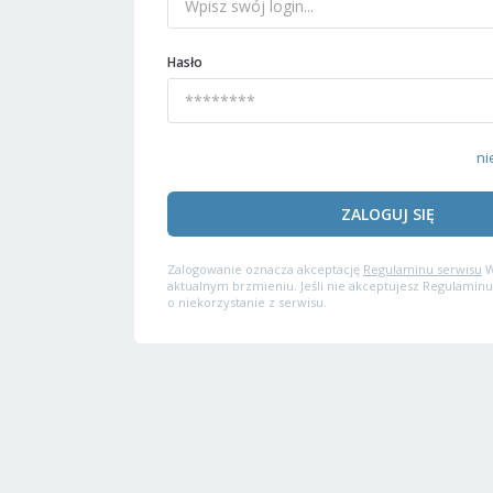
Hasło
ni
ZALOGUJ SIĘ
Zalogowanie oznacza akceptację
Regulaminu serwisu
W
aktualnym brzmieniu. Jeśli nie akceptujesz Regulaminu
o niekorzystanie z serwisu.