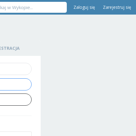
Zaloguj się
Zarejestruj się
ESTRACJA