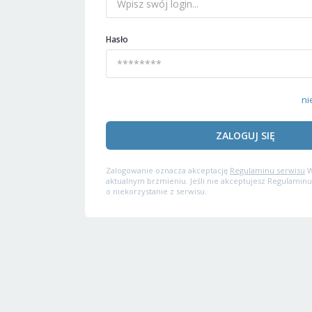
Hasło
ni
ZALOGUJ SIĘ
Zalogowanie oznacza akceptację
Regulaminu serwisu
W
aktualnym brzmieniu. Jeśli nie akceptujesz Regulaminu
o niekorzystanie z serwisu.