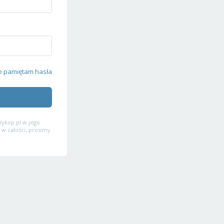
e pamiętam hasła
ykop.pl w jego
 w całości, prosimy