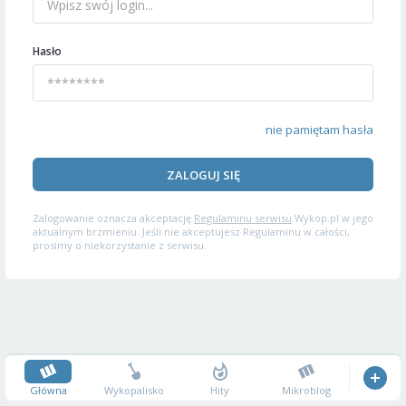
Hasło
nie pamiętam hasła
ZALOGUJ SIĘ
Zalogowanie oznacza akceptację
Regulaminu serwisu
Wykop.pl w jego
aktualnym brzmieniu. Jeśli nie akceptujesz Regulaminu w całości,
prosimy o niekorzystanie z serwisu.
Główna
Wykopalisko
Hity
Mikroblog