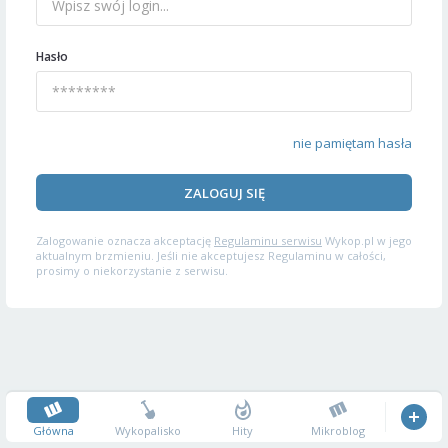
Hasło
nie pamiętam hasła
ZALOGUJ SIĘ
Zalogowanie oznacza akceptację
Regulaminu serwisu
Wykop.pl w jego
aktualnym brzmieniu. Jeśli nie akceptujesz Regulaminu w całości,
prosimy o niekorzystanie z serwisu.
Główna
Wykopalisko
Hity
Mikroblog