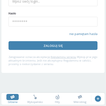
Hasło
nie pamiętam hasła
ZALOGUJ SIĘ
Zalogowanie oznacza akceptację
Regulaminu serwisu
Wykop.pl w jego
aktualnym brzmieniu. Jeśli nie akceptujesz Regulaminu w całości,
prosimy o niekorzystanie z serwisu.
Główna
Wykopalisko
Hity
Mikroblog