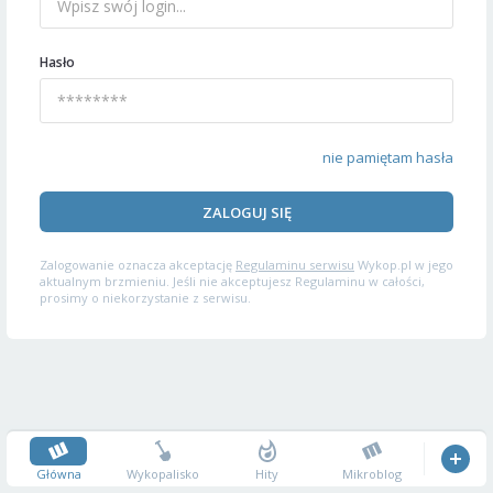
Hasło
nie pamiętam hasła
ZALOGUJ SIĘ
Zalogowanie oznacza akceptację
Regulaminu serwisu
Wykop.pl w jego
aktualnym brzmieniu. Jeśli nie akceptujesz Regulaminu w całości,
prosimy o niekorzystanie z serwisu.
Główna
Wykopalisko
Hity
Mikroblog