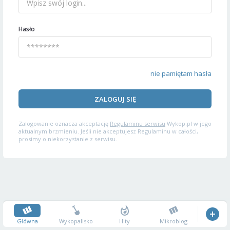
Hasło
nie pamiętam hasła
ZALOGUJ SIĘ
Zalogowanie oznacza akceptację
Regulaminu serwisu
Wykop.pl w jego
aktualnym brzmieniu. Jeśli nie akceptujesz Regulaminu w całości,
prosimy o niekorzystanie z serwisu.
Główna
Wykopalisko
Hity
Mikroblog