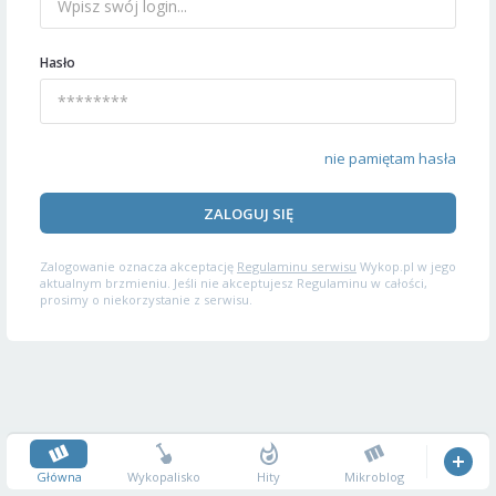
Hasło
nie pamiętam hasła
ZALOGUJ SIĘ
Zalogowanie oznacza akceptację
Regulaminu serwisu
Wykop.pl w jego
aktualnym brzmieniu. Jeśli nie akceptujesz Regulaminu w całości,
prosimy o niekorzystanie z serwisu.
Główna
Wykopalisko
Hity
Mikroblog