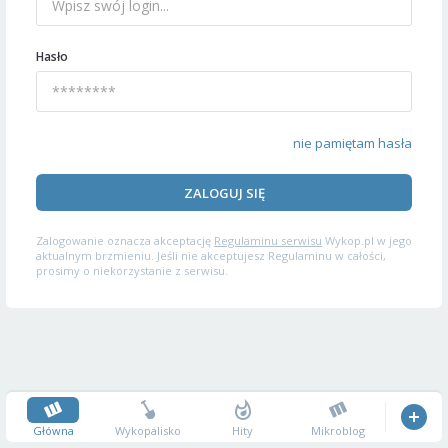
Hasło
nie pamiętam hasła
ZALOGUJ SIĘ
Zalogowanie oznacza akceptację
Regulaminu serwisu
Wykop.pl w jego
aktualnym brzmieniu. Jeśli nie akceptujesz Regulaminu w całości,
prosimy o niekorzystanie z serwisu.
Główna
Wykopalisko
Hity
Mikroblog