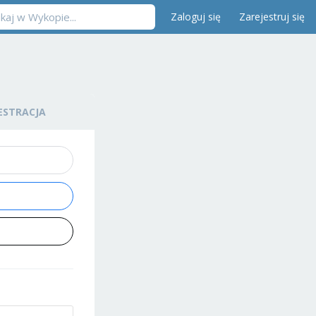
Zaloguj się
Zarejestruj się
ESTRACJA