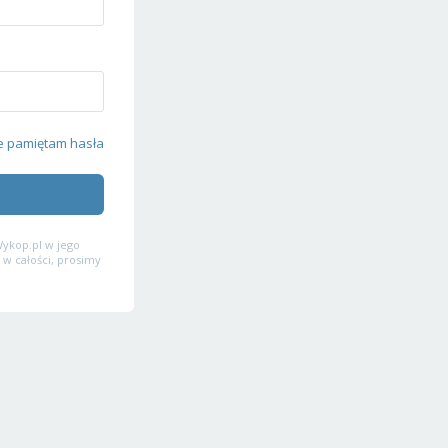
e pamiętam hasła
ykop.pl w jego
 w całości, prosimy