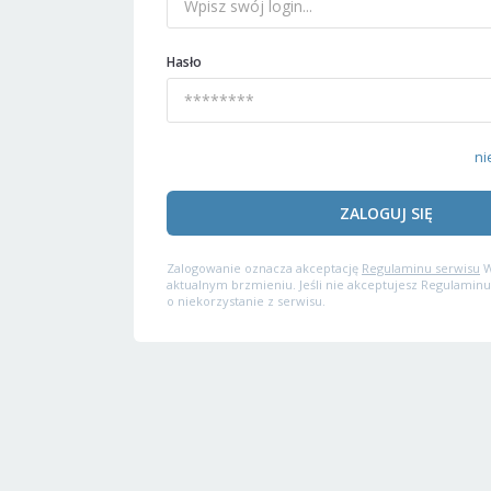
Hasło
ni
ZALOGUJ SIĘ
Zalogowanie oznacza akceptację
Regulaminu serwisu
W
aktualnym brzmieniu. Jeśli nie akceptujesz Regulaminu
o niekorzystanie z serwisu.