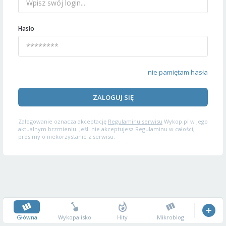
Hasło
nie pamiętam hasła
ZALOGUJ SIĘ
Zalogowanie oznacza akceptację
Regulaminu serwisu
Wykop.pl w jego
aktualnym brzmieniu. Jeśli nie akceptujesz Regulaminu w całości,
prosimy o niekorzystanie z serwisu.
Główna
Wykopalisko
Hity
Mikroblog