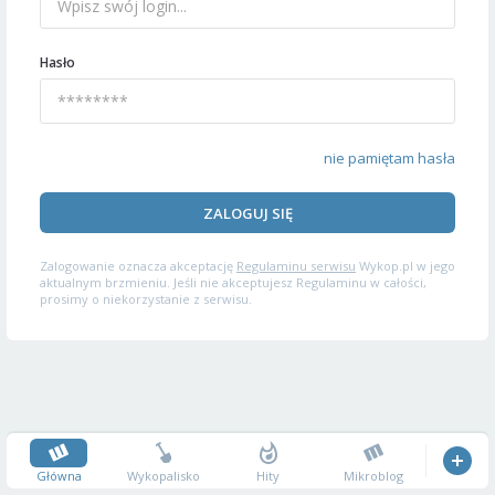
Hasło
nie pamiętam hasła
ZALOGUJ SIĘ
Zalogowanie oznacza akceptację
Regulaminu serwisu
Wykop.pl w jego
aktualnym brzmieniu. Jeśli nie akceptujesz Regulaminu w całości,
prosimy o niekorzystanie z serwisu.
Główna
Wykopalisko
Hity
Mikroblog