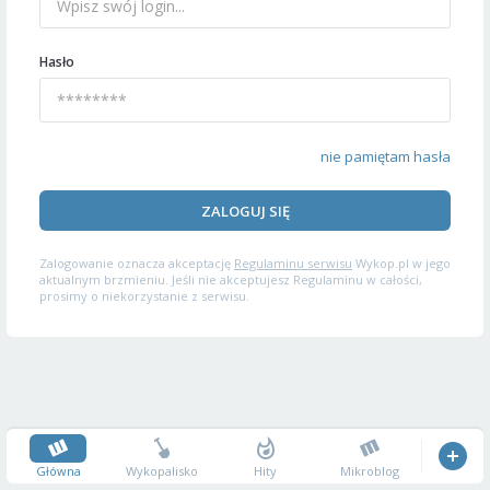
Hasło
nie pamiętam hasła
ZALOGUJ SIĘ
Zalogowanie oznacza akceptację
Regulaminu serwisu
Wykop.pl w jego
aktualnym brzmieniu. Jeśli nie akceptujesz Regulaminu w całości,
prosimy o niekorzystanie z serwisu.
Główna
Wykopalisko
Hity
Mikroblog