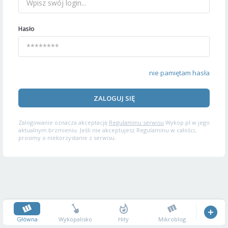
Hasło
nie pamiętam hasła
ZALOGUJ SIĘ
Zalogowanie oznacza akceptację
Regulaminu serwisu
Wykop.pl w jego
aktualnym brzmieniu. Jeśli nie akceptujesz Regulaminu w całości,
prosimy o niekorzystanie z serwisu.
Główna
Wykopalisko
Hity
Mikroblog