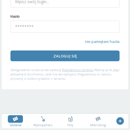
Hasło
nie pamiętam hasła
ZALOGUJ SIĘ
Zalogowanie oznacza akceptację
Regulaminu serwisu
Wykop.pl w jego
aktualnym brzmieniu. Jeśli nie akceptujesz Regulaminu w całości,
prosimy o niekorzystanie z serwisu.
Główna
Wykopalisko
Hity
Mikroblog