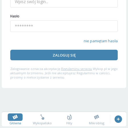
Hasło
nie pamiętam hasła
ZALOGUJ SIĘ
Zalogowanie oznacza akceptację
Regulaminu serwisu
Wykop.pl w jego
aktualnym brzmieniu. Jeśli nie akceptujesz Regulaminu w całości,
prosimy o niekorzystanie z serwisu.
Główna
Wykopalisko
Hity
Mikroblog