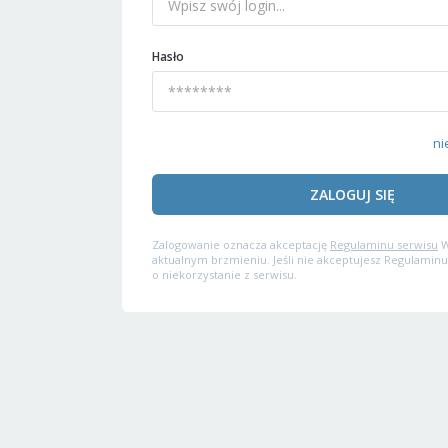
Hasło
ni
ZALOGUJ SIĘ
Zalogowanie oznacza akceptację
Regulaminu serwisu
W
aktualnym brzmieniu. Jeśli nie akceptujesz Regulaminu
o niekorzystanie z serwisu.