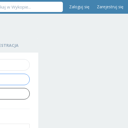
Zaloguj się
Zarejestruj się
ESTRACJA