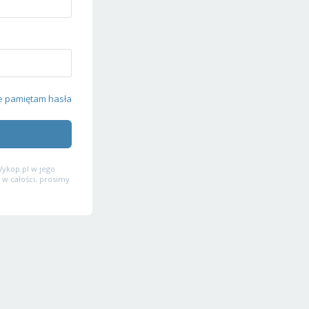
e pamiętam hasła
ykop.pl w jego
 w całości, prosimy