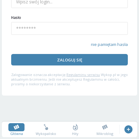
Hasło
nie pamiętam hasła
ZALOGUJ SIĘ
Zalogowanie oznacza akceptację
Regulaminu serwisu
Wykop.pl w jego
aktualnym brzmieniu. Jeśli nie akceptujesz Regulaminu w całości,
prosimy o niekorzystanie z serwisu.
Główna
Wykopalisko
Hity
Mikroblog