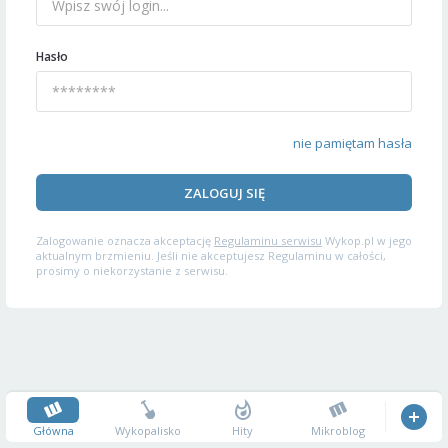
Hasło
nie pamiętam hasła
ZALOGUJ SIĘ
Zalogowanie oznacza akceptację
Regulaminu serwisu
Wykop.pl w jego
aktualnym brzmieniu. Jeśli nie akceptujesz Regulaminu w całości,
prosimy o niekorzystanie z serwisu.
Główna
Wykopalisko
Hity
Mikroblog