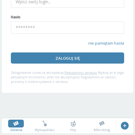
Hasło
nie pamiętam hasła
ZALOGUJ SIĘ
Zalogowanie oznacza akceptację
Regulaminu serwisu
Wykop.pl w jego
aktualnym brzmieniu. Jeśli nie akceptujesz Regulaminu w całości,
prosimy o niekorzystanie z serwisu.
Główna
Wykopalisko
Hity
Mikroblog