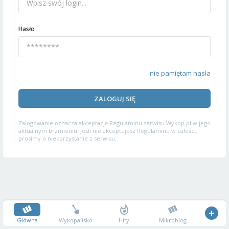
Hasło
nie pamiętam hasła
ZALOGUJ SIĘ
Zalogowanie oznacza akceptację
Regulaminu serwisu
Wykop.pl w jego
aktualnym brzmieniu. Jeśli nie akceptujesz Regulaminu w całości,
prosimy o niekorzystanie z serwisu.
Główna
Wykopalisko
Hity
Mikroblog