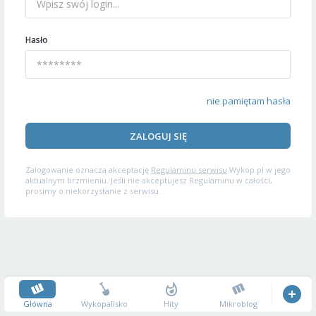
Hasło
nie pamiętam hasła
ZALOGUJ SIĘ
Zalogowanie oznacza akceptację
Regulaminu serwisu
Wykop.pl w jego
aktualnym brzmieniu. Jeśli nie akceptujesz Regulaminu w całości,
prosimy o niekorzystanie z serwisu.
Główna
Wykopalisko
Hity
Mikroblog