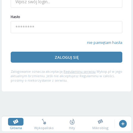
Hasło
nie pamiętam hasła
ZALOGUJ SIĘ
Zalogowanie oznacza akceptację
Regulaminu serwisu
Wykop.pl w jego
aktualnym brzmieniu. Jeśli nie akceptujesz Regulaminu w całości,
prosimy o niekorzystanie z serwisu.
Główna
Wykopalisko
Hity
Mikroblog