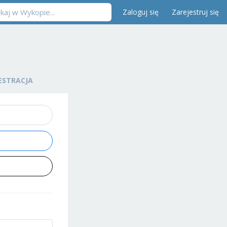
Zaloguj się
Zarejestruj się
ESTRACJA