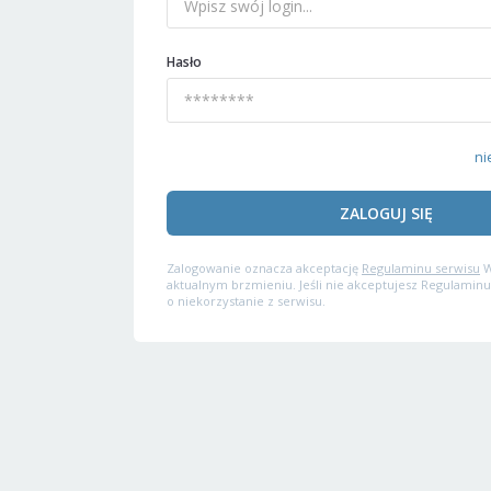
Hasło
ni
ZALOGUJ SIĘ
Zalogowanie oznacza akceptację
Regulaminu serwisu
W
aktualnym brzmieniu. Jeśli nie akceptujesz Regulaminu
o niekorzystanie z serwisu.