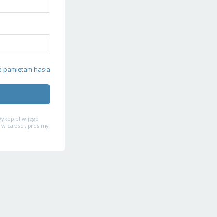
e pamiętam hasła
ykop.pl w jego
 w całości, prosimy