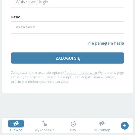
Hasło
nie pamiętam hasła
ZALOGUJ SIĘ
Zalogowanie oznacza akceptację
Regulaminu serwisu
Wykop.pl w jego
aktualnym brzmieniu. Jeśli nie akceptujesz Regulaminu w całości,
prosimy o niekorzystanie z serwisu.
Główna
Wykopalisko
Hity
Mikroblog