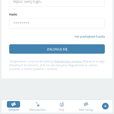
Hasło
nie pamiętam hasła
ZALOGUJ SIĘ
Zalogowanie oznacza akceptację
Regulaminu serwisu
Wykop.pl w jego
aktualnym brzmieniu. Jeśli nie akceptujesz Regulaminu w całości,
prosimy o niekorzystanie z serwisu.
Główna
Wykopalisko
Hity
Mikroblog