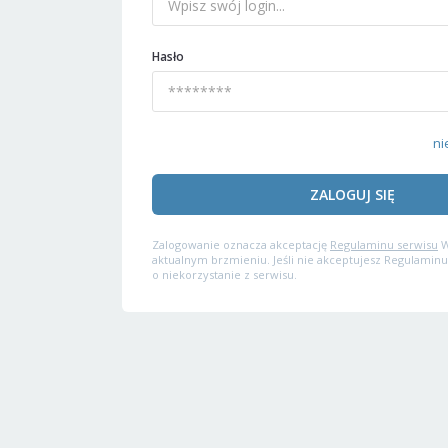
Hasło
ni
ZALOGUJ SIĘ
Zalogowanie oznacza akceptację
Regulaminu serwisu
W
aktualnym brzmieniu. Jeśli nie akceptujesz Regulaminu
o niekorzystanie z serwisu.