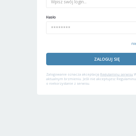
Hasło
ni
ZALOGUJ SIĘ
Zalogowanie oznacza akceptację
Regulaminu serwisu
W
aktualnym brzmieniu. Jeśli nie akceptujesz Regulaminu
o niekorzystanie z serwisu.