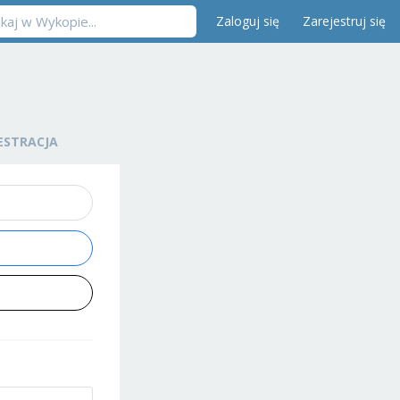
Zaloguj się
Zarejestruj się
ESTRACJA