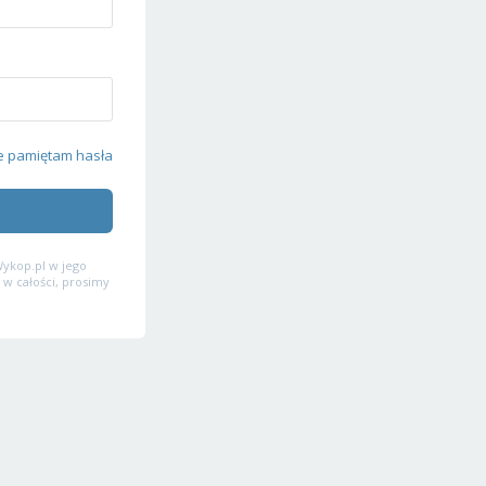
e pamiętam hasła
ykop.pl w jego
 w całości, prosimy