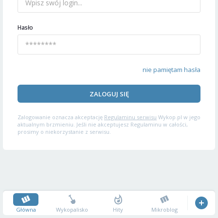
Hasło
nie pamiętam hasła
ZALOGUJ SIĘ
Zalogowanie oznacza akceptację
Regulaminu serwisu
Wykop.pl w jego
aktualnym brzmieniu. Jeśli nie akceptujesz Regulaminu w całości,
prosimy o niekorzystanie z serwisu.
Główna
Wykopalisko
Hity
Mikroblog