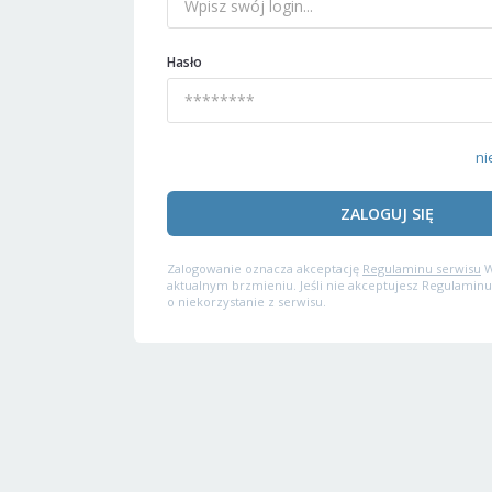
Hasło
ni
ZALOGUJ SIĘ
Zalogowanie oznacza akceptację
Regulaminu serwisu
W
aktualnym brzmieniu. Jeśli nie akceptujesz Regulaminu
o niekorzystanie z serwisu.