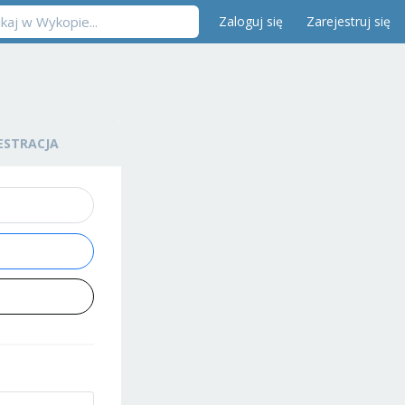
Zaloguj się
Zarejestruj się
ESTRACJA