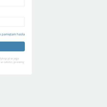
e pamiętam hasła
ykop.pl w jego
 w całości, prosimy