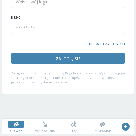
Hasło
nie pamiętam hasła
ZALOGUJ SIĘ
Zalogowanie oznacza akceptację
Regulaminu serwisu
Wykop.pl w jego
aktualnym brzmieniu. Jeśli nie akceptujesz Regulaminu w całości,
prosimy o niekorzystanie z serwisu.
Główna
Wykopalisko
Hity
Mikroblog