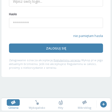
Hasło
nie pamiętam hasła
ZALOGUJ SIĘ
Zalogowanie oznacza akceptację
Regulaminu serwisu
Wykop.pl w jego
aktualnym brzmieniu. Jeśli nie akceptujesz Regulaminu w całości,
prosimy o niekorzystanie z serwisu.
Główna
Wykopalisko
Hity
Mikroblog