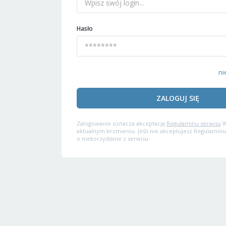
Hasło
ni
ZALOGUJ SIĘ
Zalogowanie oznacza akceptację
Regulaminu serwisu
W
aktualnym brzmieniu. Jeśli nie akceptujesz Regulaminu
o niekorzystanie z serwisu.