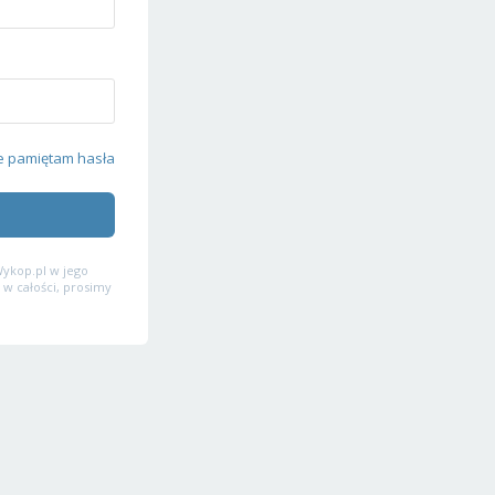
e pamiętam hasła
ykop.pl w jego
 w całości, prosimy