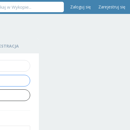
Zaloguj się
Zarejestruj się
ESTRACJA