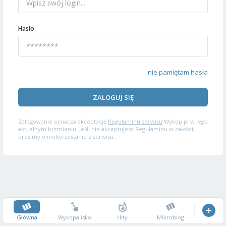
Hasło
nie pamiętam hasła
ZALOGUJ SIĘ
Zalogowanie oznacza akceptację
Regulaminu serwisu
Wykop.pl w jego
aktualnym brzmieniu. Jeśli nie akceptujesz Regulaminu w całości,
prosimy o niekorzystanie z serwisu.
Główna
Wykopalisko
Hity
Mikroblog